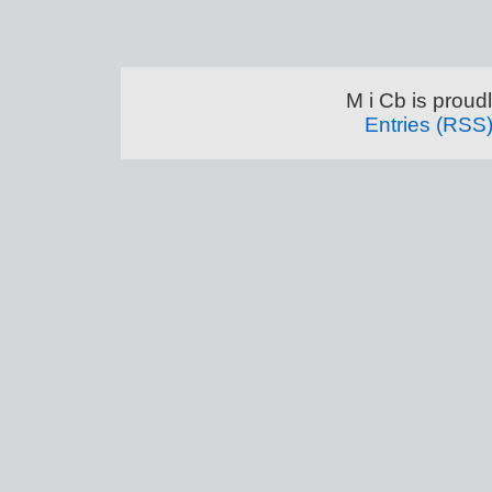
M i Cb is prou
Entries (RSS