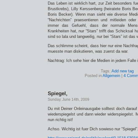
Das Leben ist wirklich hart, zur Zeit besonders fu
Brustkrebs), Lilly Kerssenberg (heiratete Boris Be
Boris Becker). Wenn man sieht wie diverse Medi
“Nachrichten” praesentieren und mitleiden ode
immer das Gefuehl, dass der normale Mensc
Krankheiten hat, nur “Stars” trifft das Schicksal 
sind so lala und langweilig, nur bei “Stars” ist da
Das schlimme scheint, dass hier nur eine Nachfrage
muesste man diskutieren, was zuerst da war.
Nachtrag: Ich sehe hier die Medien in jedem Falle i
Tags:
Add new tag
Posted in
Allgemein
|
4 Comm
Spiegel,
Sunday, June 14th, 2009
Du mit Deiner Onleinausgabe solltest doch darauf
wiederspiegelst und dann wieder widerspiegelst. 
nun richtig ist!
Achso. Wichtig ist fuer Dich sowieso nur “Spiegel