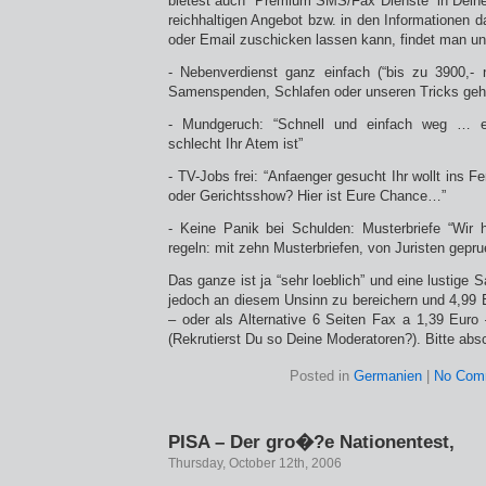
bietest auch “Premium SMS/Fax Dienste” in Dein
reichhaltigen Angebot bzw. in den Informationen d
oder Email zuschicken lassen kann, findet man un
- Nebenverdienst ganz einfach (“bis zu 3900,-
Samenspenden, Schlafen oder unseren Tricks geht
- Mundgeruch: “Schnell und einfach weg … ei
schlecht Ihr Atem ist”
- TV-Jobs frei: “Anfaenger gesucht Ihr wollt ins 
oder Gerichtsshow? Hier ist Eure Chance…”
- Keine Panik bei Schulden: Musterbriefe “Wir 
regeln: mit zehn Musterbriefen, von Juristen geprue
Das ganze ist ja “sehr loeblich” und eine lustige
jedoch an diesem Unsinn zu bereichern und 4,99
– oder als Alternative 6 Seiten Fax a 1,39 Euro 
(Rekrutierst Du so Deine Moderatoren?). Bitte absc
Posted in
Germanien
|
No Com
PISA – Der gro�?e Nationentest,
Thursday, October 12th, 2006