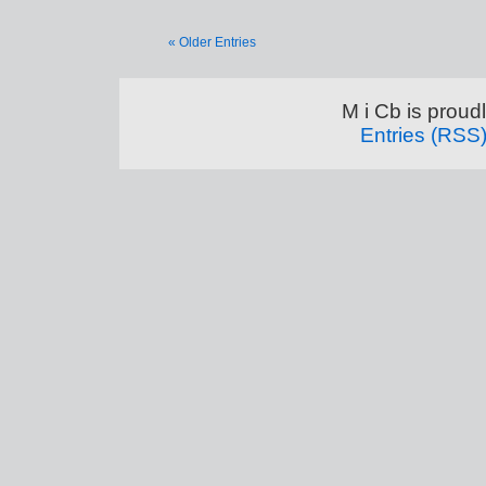
« Older Entries
M i Cb is prou
Entries (RSS