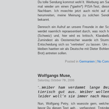
Du tolle Sendung kommst wohl lt. Werbung am Sa
mal wieder um einen (*gaehn*) PISA-Test, diesm
Nachbarn. Ich moechte jetzt auch nicht auf
herumreiten, meine Meinung zu solchen Sendef
bekannt.
Dennoch ein Aufruf an unsere Freunde in der Sc
werdet naemlich repraesentiert durch, was noch 
(Schweiz) und, hier wird es kritisch, Klarabell
Zumindest als Oesterreicher wuerde ich Sturm
Entscheidung sich so “vertreten” zu lassen. Um
bleiben haetten wir als Deutsche mit Dieter Bohlen
Brot) antreten sollen.
Posted in
Germanien
|
No Com
Wolfgangs Muse,
Saturday, October 7th, 2006
“…
Weiber ham verdammt lange Be
tierisch gut aus. Weiber wolle
leider woll’n sie immer nach Hau
Nun, Wolfgang Petry, ich wuesste gern, welch
bevor Du diesen Text aeh… verfasstest. Trotzde