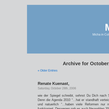
Micha in Cot
Archive for October
« Older Entries
Renate Kuenast,
Saturday, October 28th, 2006
wie der Spiegel schreibt, sehnst Du Dich nach 
Denn die Agenda 2010 “…hat er standhaft vertei
und natuerlich “…haben viele Reformen nur
funktioniert. Deswegen gab es auch Neuwahlen 20