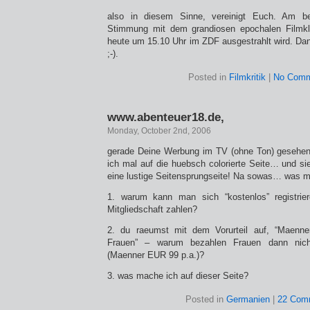
also in diesem Sinne, vereinigt Euch. Am b
Stimmung mit dem grandiosen epochalen Filmkl
heute um 15.10 Uhr im ZDF ausgestrahlt wird. D
;-).
Posted in
Filmkritik
|
No Comm
www.abenteuer18.de,
Monday, October 2nd, 2006
gerade Deine Werbung im TV (ohne Ton) gesehen
ich mal auf die huebsch colorierte Seite… und si
eine lustige Seitensprungseite! Na sowas… was mi
1. warum kann man sich “kostenlos” registr
Mitgliedschaft zahlen?
2. du raeumst mit dem Vorurteil auf, “Maenne
Frauen” – warum bezahlen Frauen dann nicht
(Maenner EUR 99 p.a.)?
3. was mache ich auf dieser Seite?
Posted in
Germanien
|
22 Com