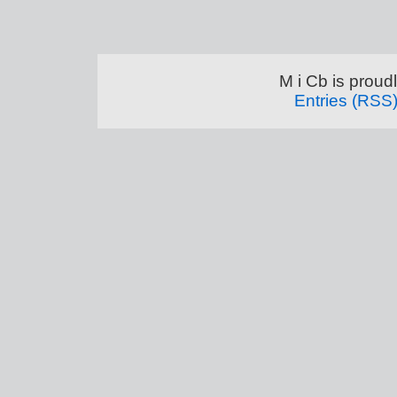
M i Cb is prou
Entries (RSS