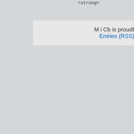
<strong>
M i Cb is prou
Entries (RSS