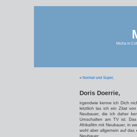
Micha in Cot
«
Normal und Super,
Doris Doerrie,
irgendwie kenne ich Dich ni
letztlich las ich ein Zitat vo
Neubauer, die ich daher ken
Umschalten am TV ist. Das Z
Afrikafilm mit Neubauer, in we
wohl aber allgemein auf das
Neubauer.