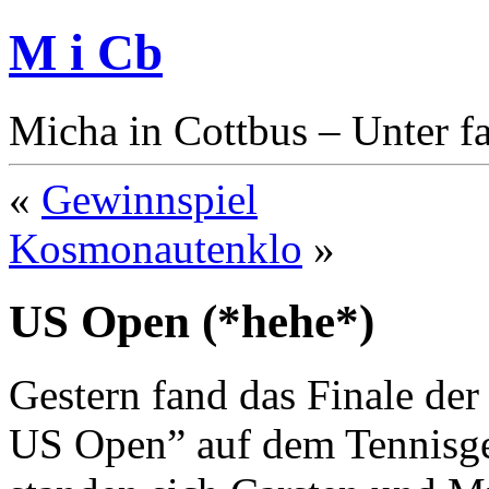
M i Cb
Micha in Cottbus – Unter f
«
Gewinnspiel
Kosmonautenklo
»
US Open (*hehe*)
Gestern fand das Finale de
US Open” auf dem Tennisgel