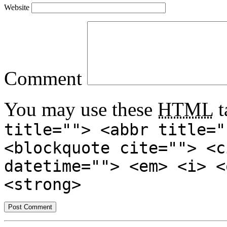
Website
Comment
You may use these
HTML
t
title=""> <abbr title="
<blockquote cite=""> <c
datetime=""> <em> <i> <
<strong>